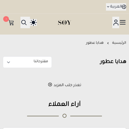
العربية
٠
هدايا جدة SOY Gifts بتوصيل في نفس اليوم
الرئيسية
هدايا عطور
هدايا عطور
تعذر جلب المزيد 😢
آراء العملاء