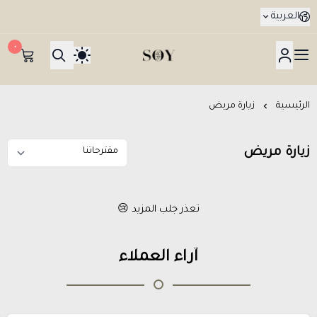
العربية
٠
هدايا جدة SOY Gifts بتوصيل في نفس اليوم
الرئيسية
زيارة مريض
زيارة مريض
تعذر جلب المزيد 😢
آراء العملاء