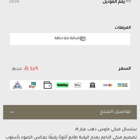
رقم الموديل
0034
المرفقات
إضافة ملاحظة
٤٥٩
السعر
٤٧٢
تفاصيل المنتج
سلسال ميكي ماوس ذهب عيار ١٨ .
تصميم ميكي الناعم يمنح الرقبة طابع أنثويًا رقيقًا يعكس الضوء بأسلوب