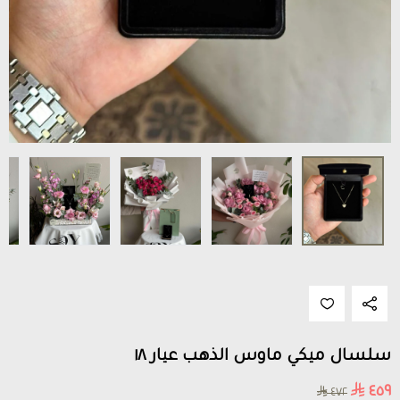
سلسال ميكي ماوس الذهب عيار ١٨
٤٥٩
٤٧٢