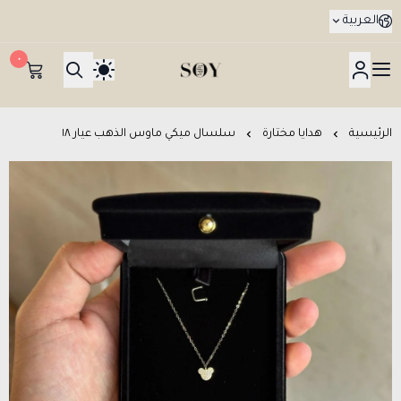
العربية
٠
هدايا جدة SOY Gifts بتوصيل في نفس اليوم
الرئيسية
هدايا مختارة
سلسال ميكي ماوس الذهب عيار ١٨