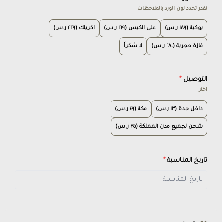
تقدر تحدد لون الورد بالملاحظات
بوكية (١٨٩ ر.س)
على الكيس (١٦٩ ر.س)
اكريلك (٢٢٩ ر.س)
فازة حجرية (٢٨٠ ر.س)
لا شكراً
التوصيل
*
اختر
داخل جدة (١٣ ر.س)
مكة (٤٩ ر.س)
شحن لجميع مدن المملكة (٣٥ ر.س)
تاريخ المناسبة
*