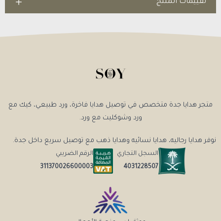
تقييمات المنتج
متجر هدايا جدة متخصص في توصيل هدايا فاخرة، ورد طبيعي، كيك مع
ورد وشوكليت مع ورد.
نوفر هدايا رجاليه، هدايا نسائيه وهدايا ذهب مع توصيل سريع داخل جدة.
السجل التجاري
الرقم الضريبي
4031228507
311370026600003