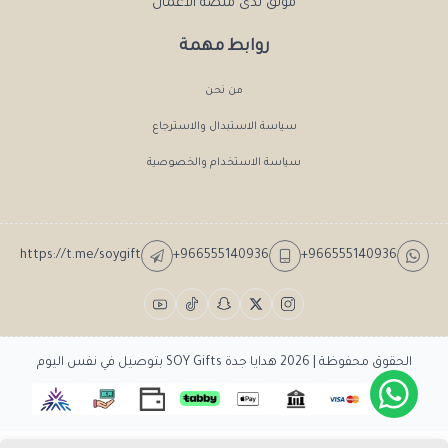
موثق لدى منصة الأعمال
روابط مهمة
من نحن
سياسة الاستبدال والاسترجاع
سياسة الاستخدام والخصوصية
https://t.me/soygift
+966555140936
+966555140936
الحقوق محفوظة | 2026
هدايا جدة SOY Gifts بتوصيل في نفس اليوم