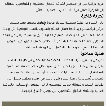
فريداً وراقياً على أي معصم. تضاف الأحجار الصغيرة أو التفاصيل المتقنة
إلى المركز لتضفي بريقاً خلاباً على التصميم النهائي.
تجربة فاخرة
يأتي السوار في علبة مخملية سوداء فاخرة بإغلاق محكم، حيث يجسد
عرض الإكسسوار بداخلها جمال المنتج بأسلوب يناسب الرفاهية التي يبحث
عنها العملاء في هدايا جدة. تصميم العلبة الأنيق والبسيط يعزز من قيمة
السوار ويجعله الهدية المثالية لأعز الأشخاص. حامل التفوق في العرض
البسيط للمنتج يضرب مثالا للتكامل بين الروعة والعملية.
هدية ساحرة
لكل من يسعى لإثراء اللحظات الخاصة بهدايا تحمل في طياتها الدفء
والرقي، يمثل هذا السوار الحل الأمثل. سواء كان ذلك لإضافة لمسة من
الفخامة إلى خزانة الإكسسوارات الشخصية، أو لتعزيز العلاقات بتقديمه
كهدية لا تُنسى، فإن هذا السوار يلبي الرغبة في اقتناء قطعة تحمل بين
طياتها السحر والأصالة. بجانب تصميمه الرائع، يعكس الإحساس بالحرفية
العالية والانتقاء الدقيق للتفاصيل التي ترضي الأذواق الرفيعة.