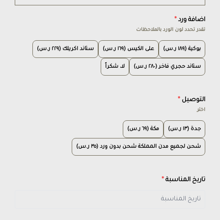
اضافة ورد
*
تقدر تحدد لون الورد بالملاحظات
بوكية (١٨٩ ر.س)
على الكيس (١٦٩ ر.س)
ستاند اكريلك (٢٢٩ ر.س)
ستاند حجري فاخر (٢٨٠ ر.س)
لا، شكراً
التوصيل
*
اختر
جدة (١٣ ر.س)
مكة (٦٩ ر.س)
شحن لجميع مدن المملكة شحن بدون ورد (٣٥ ر.س)
تاريخ المناسبة
*