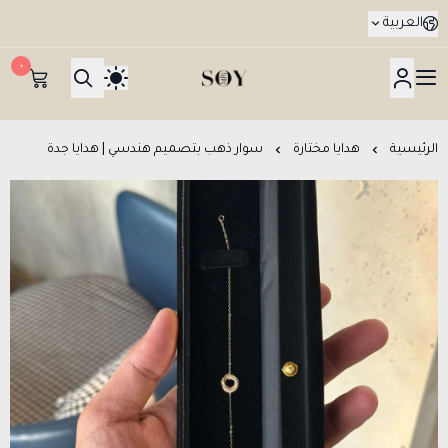
العربية
٠
هدايا جدة SOY Gifts بتوصيل في نفس اليوم
الرئيسية
هدايا مختارة
سوار ذهب بتصميم هندسي | هدايا جدة