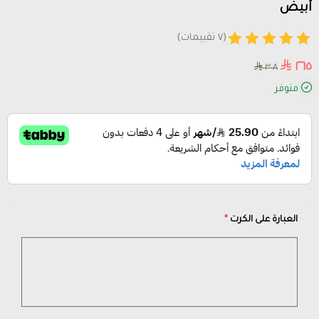
أبيض
(٧ تقييمات)
٢٦٥
٣٠٨
متوفر
العبارة على الكرت
*