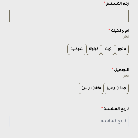
رقم المستلم
*
انوع الكيك
*
اختر
مانجو
توت
فراولة
شوكليت
التوصيل
*
اختر
جدة (٩ ر.س)
مكة (٤٩ ر.س)
تاريخ المناسبة
*