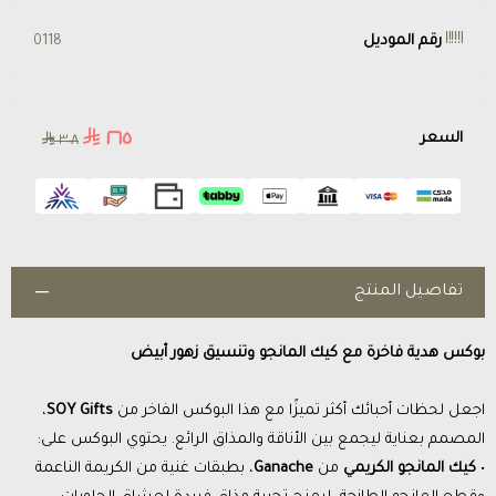
رقم الموديل
0118
٢٦٥
السعر
٣٠٨
تفاصيل المنتج
بوكس هدية فاخرة مع كيك المانجو وتنسيق زهور أبيض
اجعل لحظات أحبائك أكثر تميزًا مع هذا البوكس الفاخر من
SOY Gifts
،
المصمم بعناية ليجمع بين الأناقة والمذاق الرائع. يحتوي البوكس على:
•
كيك المانجو الكريمي
من
Ganache
، بطبقات غنية من الكريمة الناعمة