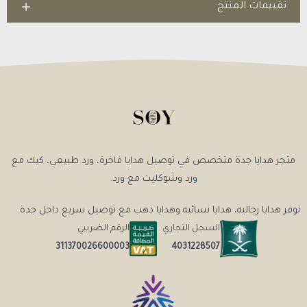
تقييمات المنتج
متجر هدايا جدة متخصص في توصيل هدايا فاخرة، ورد طبيعي، كيك مع
ورد وشوكليت مع ورد.
نوفر هدايا رجاليه، هدايا نسائيه وهدايا ذهب مع توصيل سريع داخل جدة.
السجل التجاري
الرقم الضريبي
4031228507
311370026600003