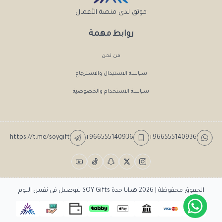
موثق لدى منصة الأعمال
روابط مهمة
من نحن
سياسة الاستبدال والاسترجاع
سياسة الاستخدام والخصوصية
https://t.me/soygift
+966555140936
+966555140936
الحقوق محفوظة | 2026
هدايا جدة SOY Gifts بتوصيل في نفس اليوم