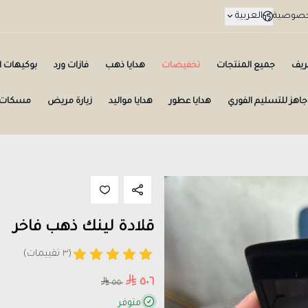
العربية
لخصوصية
ريف
جميع المنتجات
تخفيضات
هدايا ذهب
فازات ورد
بوكيهات ال
جاهز للتسليم الفوري
هدايا عطور
هدايا مواليد
زيارة مريض
مسكات 
قلادة لينك ذهب فاخر
(٣ تقييمات)
٥٠٦
٥٥٠
متوفر