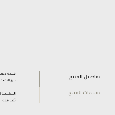
قلادة ذهب عيار 18 بتصميم ناعم وعصري مستوحى من الأسلوب الراقي والبسيط، ت
تفاصيل المنتج
يبرز التصم
تقييمات المنتج
السلسلة ال
تُعد هذه الق