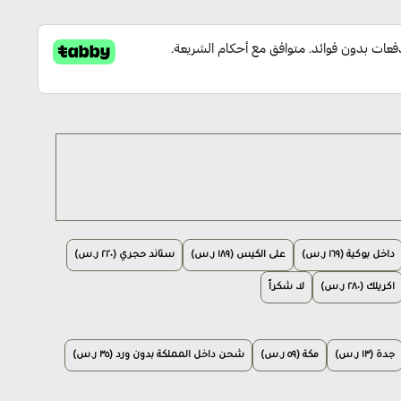
داخل بوكية (١٦٩ ر.س)
على الكيس (١٨٩ ر.س)
ستاند حجري (٢٢٠ ر.س)
اكريلك (٢٨٠ ر.س)
لا، شكراً
جدة (١٣ ر.س)
مكة (٥٩ ر.س)
شحن داخل المملكة بدون ورد (٣٥ ر.س)