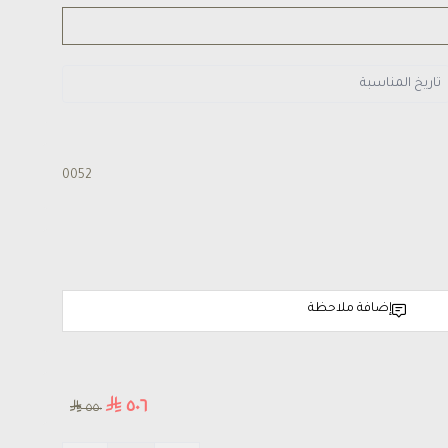
0052
إضافة ملاحظة
٥٠٦
٥٥٠