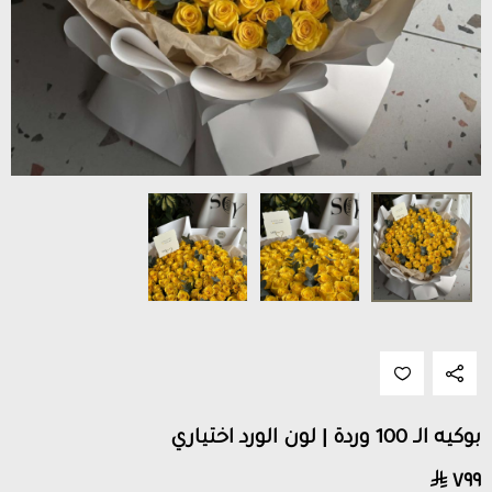
بوكيه الـ 100 وردة | لون الورد اختياري
٧٩٩