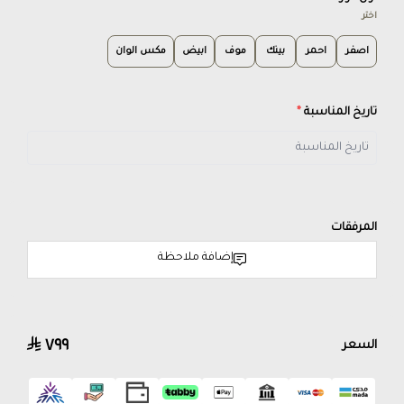
اختر
اصفر
احمر
بينك
موف
ابيض
مكس الوان
تاريخ المناسبة
*
المرفقات
إضافة ملاحظة
٧٩٩
السعر