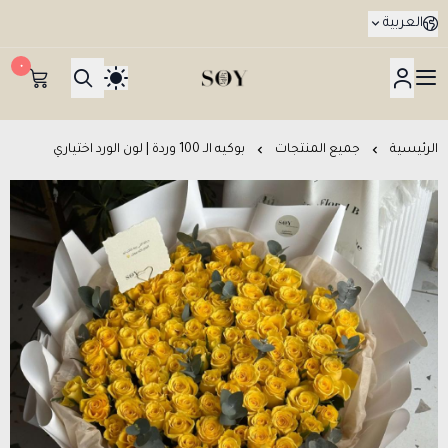
العربية
٠
هدايا جدة SOY Gifts بتوصيل في نفس اليوم
الرئيسية
جميع المنتجات
بوكيه الـ 100 وردة | لون الورد اختياري