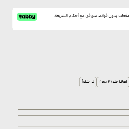
اضافة جلد (٣٠ ر.س)
لا ، شكراً