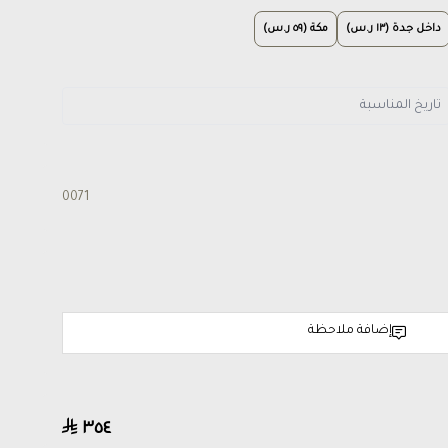
داخل جدة (١٣ ر.س)
مكة (٥٩ ر.س)
0071
إضافة ملاحظة
٣٥٤