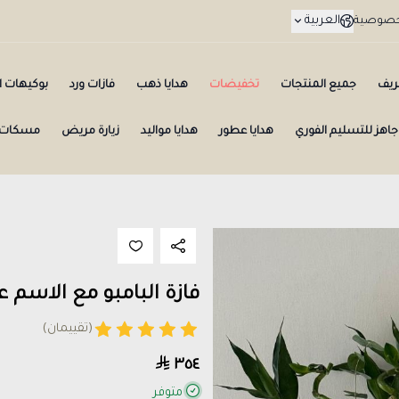
العربية
لخصوصية
ريف
جميع المنتجات
تخفيضات
هدايا ذهب
فازات ورد
بوكيهات ال
جاهز للتسليم الفوري
هدايا عطور
هدايا مواليد
زيارة مريض
مسكات 
فازة البامبو مع الاسم ع
(تقييمان)
٣٥٤
متوفر