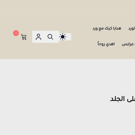
ورد
هدايا كيك مع ورد
٠
عرايس
اهدي روحاً
لى الجلد