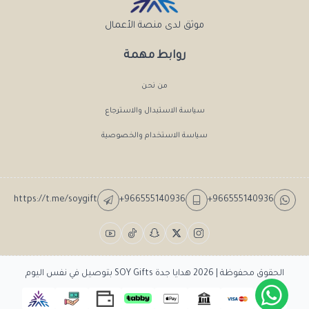
موثق لدى منصة الأعمال
روابط مهمة
من نحن
سياسة الاستبدال والاسترجاع
سياسة الاستخدام والخصوصية
https://t.me/soygift
+966555140936
+966555140936
الحقوق محفوظة | 2026
هدايا جدة SOY Gifts بتوصيل في نفس اليوم