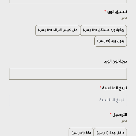
تنسيق الورد
*
اختر
بوكية ورد مستقل (١٤٩ ر.س)
على كيس البراند (١٤٩ ر.س)
بدون ورد (٤٩ ر.س)
درجة لون الورد
تاريخ المناسبة
*
التوصيل
*
اختر
داخل جدة (٩ ر.س)
مكة (٥٩ ر.س)