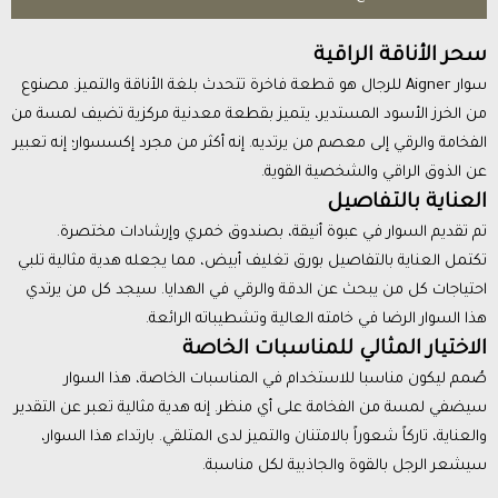
سحر الأناقة الراقية
سوار Aigner للرجال هو قطعة فاخرة تتحدث بلغة الأناقة والتميز. مصنوع
من الخرز الأسود المستدير، يتميز بقطعة معدنية مركزية تضيف لمسة من
الفخامة والرقي إلى معصم من يرتديه. إنه أكثر من مجرد إكسسوار؛ إنه تعبير
عن الذوق الراقي والشخصية القوية.
العناية بالتفاصيل
تم تقديم السوار في عبوة أنيقة، بصندوق خمري وإرشادات مختصرة.
تكتمل العناية بالتفاصيل بورق تغليف أبيض، مما يجعله هدية مثالية تلبي
احتياجات كل من يبحث عن الدقة والرقي في الهدايا. سيجد كل من يرتدي
هذا السوار الرضا في خامته العالية وتشطيباته الرائعة.
الاختيار المثالي للمناسبات الخاصة
صُمم ليكون مناسبا للاستخدام في المناسبات الخاصة، هذا السوار
سيضفي لمسة من الفخامة على أي منظر. إنه هدية مثالية تعبر عن التقدير
والعناية، تاركاً شعوراً بالامتنان والتميز لدى المتلقي. بارتداء هذا السوار،
سيشعر الرجل بالقوة والجاذبية لكل مناسبة.