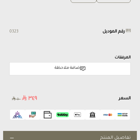
رقم الموديل
0323
المرفقات
إضافة ملاحظة
٣٤٩
السعر
٥٠٠
تفاصيل المنتج