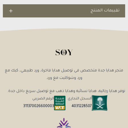
تقييمات المنتج
متجر هدايا جدة متخصص في توصيل هدايا فاخرة، ورد طبيعي، كيك مع
ورد وشوكليت مع ورد.
نوفر هدايا رجاليه، هدايا نسائيه وهدايا ذهب مع توصيل سريع داخل جدة.
السجل التجاري
الرقم الضريبي
4031228507
311370026600003