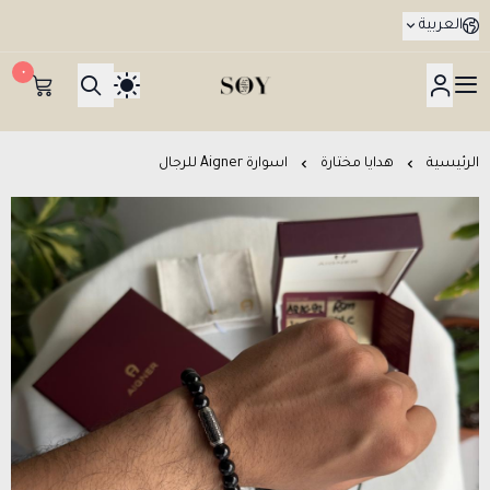
العربية
٠
هدايا جدة SOY Gifts بتوصيل في نفس اليوم
الرئيسية
هدايا مختارة
اسوارة Aigner للرجال