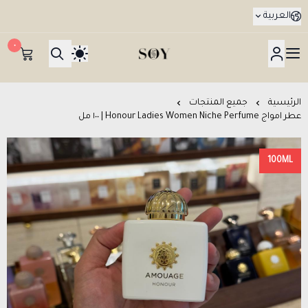
العربية
٠
هدايا جدة SOY Gifts بتوصيل في نفس اليوم
الرئيسية
جميع المنتجات
عطر امواج Honour Ladies Women Niche Perfume | ١٠٠ مل
100ML