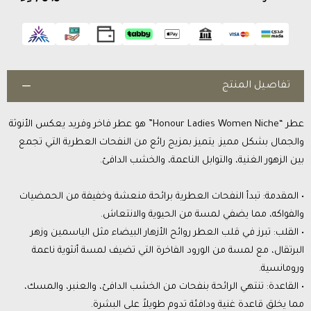
تفاصيل المنتج
عطر “Honour Ladies Women Niche” هو عطر فاخر وفريد يعكس الأنوثة
والجمال بشكل مميز. يتميز بمزيج رائع من النفحات العطرية التي تجمع
بين الزهور الغنية، والتوابل الناعمة، والخشب الدافئ.
• المقدمة: تبدأ النفحات العطرية برائحة منعشة وخفيفة من الحمضيات
والفواكه، مما يضفي لمسة من الحيوية والانتعاش.
• القلب: تبرز في قلب العطر روائح الأزهار البيضاء مثل الياسمين وزهر
البرتقال، مع لمسة من الورود الفاخرة التي تضيف لمسة أنثوية ناعمة
ورومانسية.
• القاعدة: تنتهي الرائحة بنفحات من الخشب الدافئ، والعنبر، والمسك،
مما يخلق قاعدة غنية ودافئة تدوم طويلاً على البشرة.