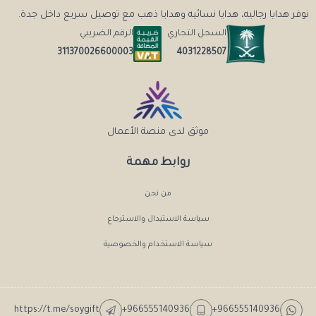
نوفر هدايا رجاليه، هدايا نسائيه وهدايا ذهب مع توصيل سريع داخل جدة.
السجل التجاري
الرقم الضريبي
4031228507
311370026600003
موثق لدى منصة الأعمال
روابط مهمة
من نحن
سياسة الاستبدال والاسترجاع
سياسة الاستخدام والخصوصية
https://t.me/soygift
+966555140936
+966555140936