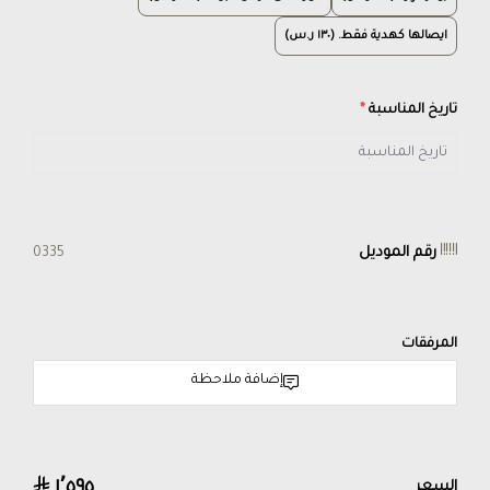
ايصالها كهدية فقط. (١٣٠ ر.س)
تاريخ المناسبة
*
رقم الموديل
0335
المرفقات
إضافة ملاحظة
١٬٥٩٥
السعر