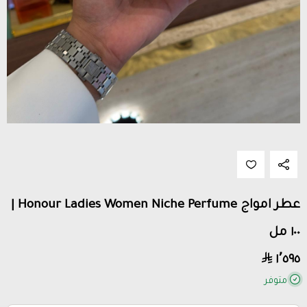
عطر امواج Honour Ladies Women Niche Perfume |
١٠٠ مل
١٬٥٩٥
متوفر