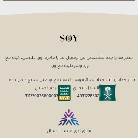
متجر هدايا جدة متخصص في توصيل هدايا فاخرة، ورد طبيعي، كيك مع
ورد وشوكليت مع ورد.
نوفر هدايا رجاليه، هدايا نسائيه وهدايا ذهب مع توصيل سريع داخل جدة.
السجل التجاري
الرقم الضريبي
4031228507
311370026600003
موثق لدى منصة الأعمال