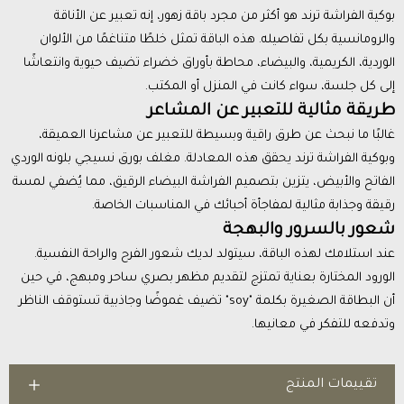
بوكية الفراشة ترند هو أكثر من مجرد باقة زهور، إنه تعبير عن الأناقة
والرومانسية بكل تفاصيله. هذه الباقة تمثل خلطًا متناغمًا من الألوان
الوردية، الكريمية، والبيضاء، محاطة بأوراق خضراء تضيف حيوية وانتعاشًا
إلى كل جلسة، سواء كانت في المنزل أو المكتب.
طريقة مثالية للتعبير عن المشاعر
غالبًا ما نبحث عن طرق راقية وبسيطة للتعبير عن مشاعرنا العميقة،
وبوكية الفراشة ترند يحقق هذه المعادلة. مغلف بورق نسيجي بلونه الوردي
الفاتح والأبيض، يتزين بتصميم الفراشة البيضاء الرقيق، مما يُضفي لمسة
رقيقة وجذابة مثالية لمفاجأة أحبائك في المناسبات الخاصة.
شعور بالسرور والبهجة
عند استلامك لهذه الباقة، سيتولد لديك شعور الفرح والراحة النفسية.
الورود المختارة بعناية تمتزج لتقديم مظهر بصري ساحر ومبهج، في حين
أن البطاقة الصغيرة بكلمة "soy" تضيف غموضًا وجاذبية تستوقف الناظر
وتدفعه للتفكر في معانيها.
تقييمات المنتج