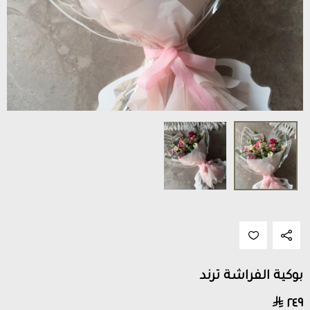
بوكية الفراشة ترند
٢٤٩