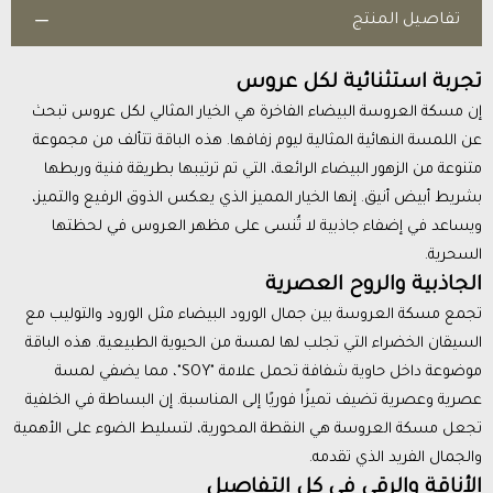
تفاصيل المنتج
تجربة استثنائية لكل عروس
إن مسكة العروسة البيضاء الفاخرة هي الخيار المثالي لكل عروس تبحث
عن اللمسة النهائية المثالية ليوم زفافها. هذه الباقة تتألف من مجموعة
متنوعة من الزهور البيضاء الرائعة، التي تم ترتيبها بطريقة فنية وربطها
بشريط أبيض أنيق. إنها الخيار المميز الذي يعكس الذوق الرفيع والتميز،
ويساعد في إضفاء جاذبية لا تُنسى على مظهر العروس في لحظتها
السحرية.
الجاذبية والروح العصرية
تجمع مسكة العروسة بين جمال الورود البيضاء مثل الورود والتوليب مع
السيقان الخضراء التي تجلب لها لمسة من الحيوية الطبيعية. هذه الباقة
موضوعة داخل حاوية شفافة تحمل علامة "SOY"، مما يضفي لمسة
عصرية وعصرية تضيف تميزًا فوريًا إلى المناسبة. إن البساطة في الخلفية
تجعل مسكة العروسة هي النقطة المحورية، لتسليط الضوء على الأهمية
والجمال الفريد الذي تقدمه.
الأناقة والرقي في كل التفاصيل