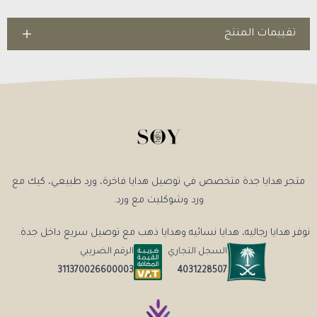
تقييمات المنتج
متجر هدايا جدة متخصص في توصيل هدايا فاخرة، ورد طبيعي، كيك مع
ورد وشوكليت مع ورد.
نوفر هدايا رجاليه، هدايا نسائيه وهدايا ذهب مع توصيل سريع داخل جدة.
السجل التجاري
الرقم الضريبي
4031228507
311370026600003