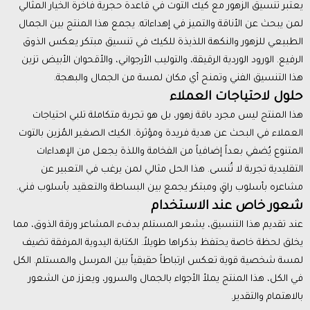
يعتبر تنسيق الزهور مع كيك التوت في قاعدة حجرية فاخرة الخيار المثالي
لمن يبحث عن الأناقة والتميز في إهداءاته. يجمع هذا المنتج بين الجمال
الطبيعي للزهور والنكهة اللذيذة للكيك في تنسيق مبتكر يعكس الذوق
الرفيع. الورود الوردية الرقيقة، والتوليب الأرجواني، والأقحوان الأبيض تزين
هذا التنسيق الفني وتمنح أي مكان لمسة من الجمال والبهجة.
حلول لاحتياجات العملاء
هذا المنتج ليس مجرد باقة زهور، بل هو تجربة متكاملة تلبي احتياجات
العملاء في البحث عن هدية فريدة ومؤثرة. الكيك الصغير المُزين بالتوت
المتنوع يُضفي بعداً إضافياً من الفخامة واللذة يجعل من الإهداءات
التقليدية تجربة لا تُنسى. هذا الحل مثالي لمن يرغب في التعبير عن
مشاعره بأسلوب راقٍ ومبتكر يجمع بين البساطة والتعقيد بأسلوب فني.
شعور خاص عند الاستخدام
عند تقديم هذا التنسيق، يشعر المستلم بدفء المشاعر ورقة الذوق، مما
يخلق لحظة خاصة يحتفظ بذكراها طويلاً. الكتابة اليدوية المرفقة تضيف
لمسة شخصية قوية تعكس ارتباطاً حقيقياً بين المرسل والمستلم. الكل
في الكل، هذا المنتج يملأ الأجواء بالجمال والسرور، ويعزز من الشعور
بالاهتمام والتقدير.