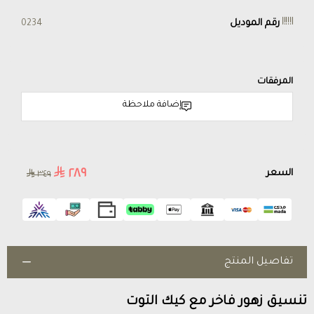
رقم الموديل
0234
المرفقات
إضافة ملاحظة
٢٨٩
السعر
٣٤٩
تفاصيل المنتج
تنسيق زهور فاخر مع كيك التوت