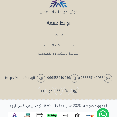
موثق لدى منصة الأعمال
روابط مهمة
من نحن
سياسة الاستبدال والاسترجاع
سياسة الاستخدام والخصوصية
https://t.me/soygift
+966555140936
+966555140936
الحقوق محفوظة | 2026
هدايا جدة SOY Gifts بتوصيل في نفس اليوم