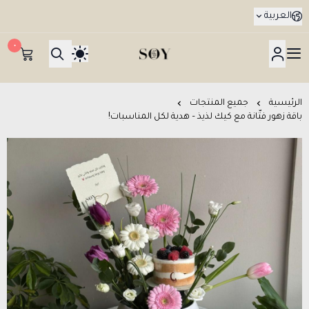
العربية
٠
هدايا جدة SOY Gifts بتوصيل في نفس اليوم
الرئيسية
جميع المنتجات
باقة زهور فتّانة مع كيك لذيذ – هدية لكل المناسبات!