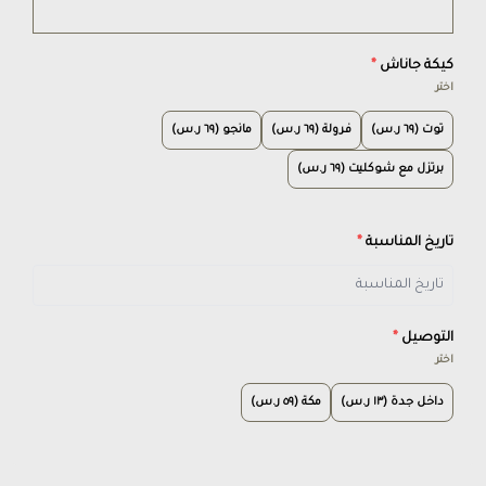
كيكة جاناش
*
اختر
توت (٦٩ ر.س)
فرولة (٦٩ ر.س)
مانجو (٦٩ ر.س)
برتزل مع شوكليت (٦٩ ر.س)
تاريخ المناسبة
*
التوصيل
*
اختر
داخل جدة (١٣ ر.س)
مكة (٥٩ ر.س)