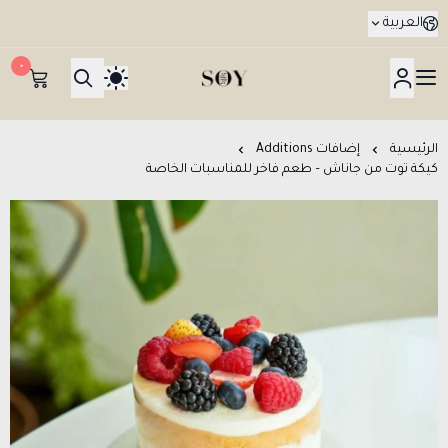
العربية
٠
هدايا جدة SOY Gifts بتوصيل في نفس اليوم
الرئيسية
إضافات Additions
كيكة توت من جاناش – طعم فاخر للمناسبات الخاصة