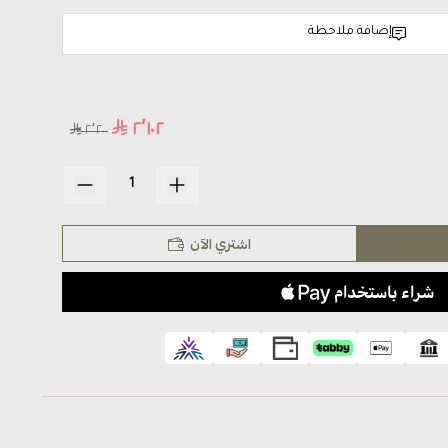
إضافة ملاحظة
٢٬١٠٢
٢٬٢٠٠
اشتري الآن