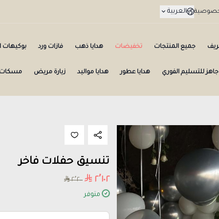
العربية
لخصوصية
ريف
جميع المنتجات
تخفيضات
هدايا ذهب
فازات ورد
بوكيهات ال
جاهز للتسليم الفوري
هدايا عطور
هدايا مواليد
زيارة مريض
مسكات 
تنسيق حفلات فاخر
٢٬١٠٢
٢٬٢٠٠
متوفر