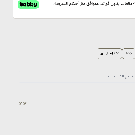
جدة
مكة (٢٠٠ ر.س)
0109