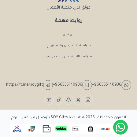
موثق لدى منصة الأعمال
روابط مهمة
من نحن
سياسة الاستبدال والاسترجاع
سياسة الاستخدام والخصوصية
https://t.me/soygift
+966555140936
+966555140936
الحقوق محفوظة | 2026
هدايا جدة SOY Gifts بتوصيل في نفس اليوم