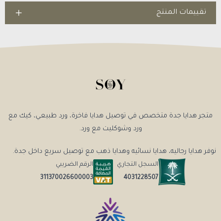
تقييمات المنتج
متجر هدايا جدة متخصص في توصيل هدايا فاخرة، ورد طبيعي، كيك مع
ورد وشوكليت مع ورد.
نوفر هدايا رجاليه، هدايا نسائيه وهدايا ذهب مع توصيل سريع داخل جدة.
السجل التجاري
الرقم الضريبي
4031228507
311370026600003