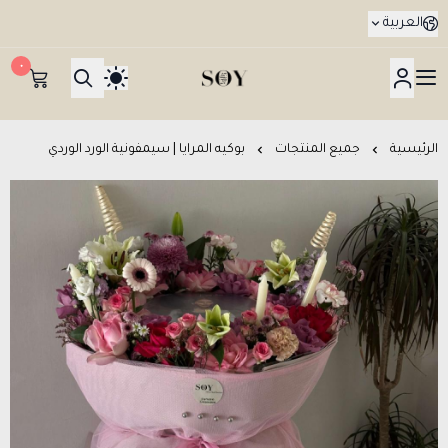
العربية
٠
هدايا جدة SOY Gifts بتوصيل في نفس اليوم
الرئيسية
جميع المنتجات
بوكيه المرايا | سيمفونية الورد الوردي