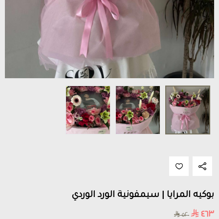
بوكيه المرايا | سيمفونية الورد الوردي
٤٦٣
٥٢٠