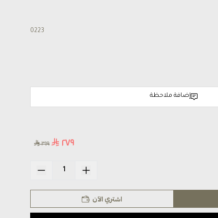
0223
إضافة ملاحظة
٢٧٩
٣١٩
اشتري الآن