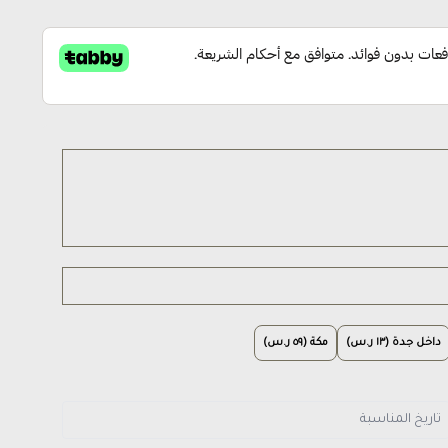
داخل جدة (١٣ ر.س)
مكة (٥٩ ر.س)