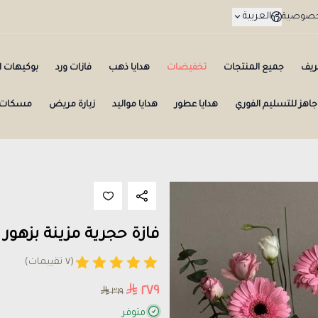
العربية
لخصوصية
ريف
جميع المنتجات
تخفيضات
هدايا ذهب
فازات ورد
بوكيهات ال
جاهز للتسليم الفوري
هدايا عطور
هدايا مواليد
زيارة مريض
مسكات 
فازة حجرية مزينة بزهور 
(٧ تقييمات)
٢٧٩
٣١٩
متوفر