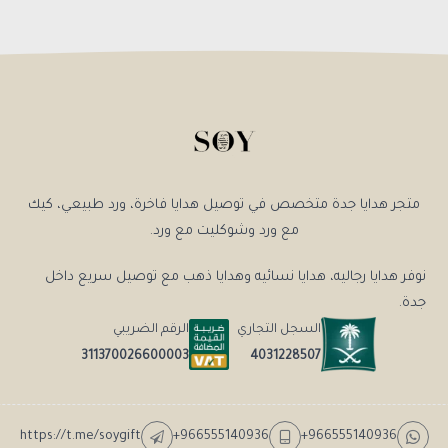
متجر هدايا جدة متخصص في توصيل هدايا فاخرة، ورد طبيعي، كيك
مع ورد وشوكليت مع ورد.
نوفر هدايا رجاليه، هدايا نسائيه وهدايا ذهب مع توصيل سريع داخل
جدة.
السجل التجاري
الرقم الضريبي
4031228507
311370026600003
https://t.me/soygift
+966555140936
+966555140936