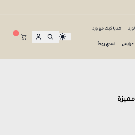
ورد
هدايا كيك مع ورد
٠
عرايس
اهدي روحاً
مميزة