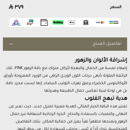
٣٧٩
السعر
تفاصيل المنتج
إشراقة الألوان والزهور
إضفاء لمسة من الجمال والبهجة لأركان منزلك مع باقة الزهور PINK، تلك
الرائعة الملونة بأبهى درجات اللون الوردي الزاهي من الورود الممزوجة بأوراق
الأوكالبتوس الخضراء وعبق زهرات التوليب البيضاء. إنها ليست مجرد باقة،
بل هي لوحة فنية تعكس جمال الطبيعة وهدوئها.
هدية تبهج القلوب
تعتبر هذه الباقة الخيار المثالي كهدية مميزة لمنزل جديد، حيث تعبر عن
التهاني والتمنيات بالسعادة والنجاح. الجرة الزجاجية الشفافة تبرز جمال
الزهور وتمنحها مظهراً نقياً يعزز من جمالية المكان. بتلك التفاصيل
المتجانسة، تترك أثراً لا يُنسى وتجلب السعادة لكل من ينظر إليها.