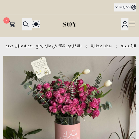
العربية
٠
هدايا جدة SOY Gifts بتوصيل في نفس اليوم
الرئيسية
هدايا مختارة
باقة زهور PINK في فازة زجاج - هدية منزل جديد