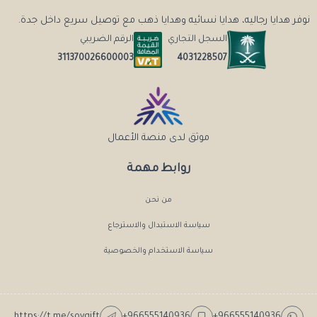
نوفر هدايا رجاليه، هدايا نسائيه وهدايا ذهب مع توصيل سريع داخل جدة.
السجل التجاري
الرقم الضريبي
4031228507
311370026600003
موثق لدى منصة الأعمال
روابط مهمة
من نحن
سياسة الاستبدال والاسترجاع
سياسة الاستخدام والخصوصية
https://t.me/soygift
+966555140936
+966555140936