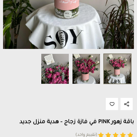
باقة زهور PINK في فازة زجاج - هدية منزل جديد
(تقييم واحد)