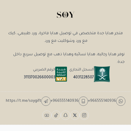
متجر هدايا جدة متخصص في توصيل هدايا فاخرة، ورد طبيعي، كيك
مع ورد وشوكليت مع ورد.
نوفر هدايا رجاليه، هدايا نسائيه وهدايا ذهب مع توصيل سريع داخل
جدة.
السجل التجاري
الرقم الضريبي
4031228507
311370026600003
https://t.me/soygift
+966555140936
+966555140936