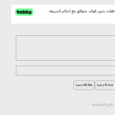
جدة (٩ ر.س)
مكة (٥٩ ر.س)