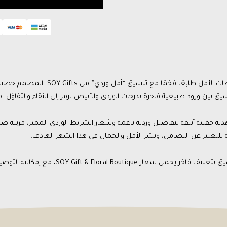
ابعًا فخمًا مع تنسيق “أمل وردي” من SOY Gifts، المصمم خصيصًا لدعم شهر التوعية بسرطان الثدي.
يق بين ورود طبيعية فاخرة بدرجات الوردي والأبيض ترمز إلى النقاء والتفاؤل، 
ية حقيبة أنيقة بتفاصيل وردية ناعمة وشعار الشريط الوردي المميز، مرتبة ضمن
ة للتعبير عن التضامن، ونشر الأمل والجمال في هذا الشهر الهادف.
شعار SOY Gift & Floral Boutique، مع إمكانية التوصيل السريع داخل جدة لضمان وصولها بأجمل صورة.