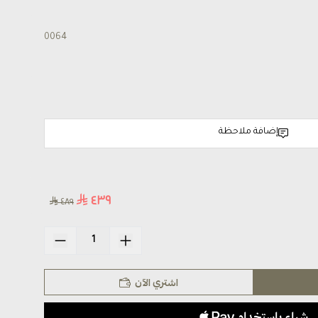
0064
إضافة ملاحظة
٤٣٩
٤٨٩
اشتري الآن