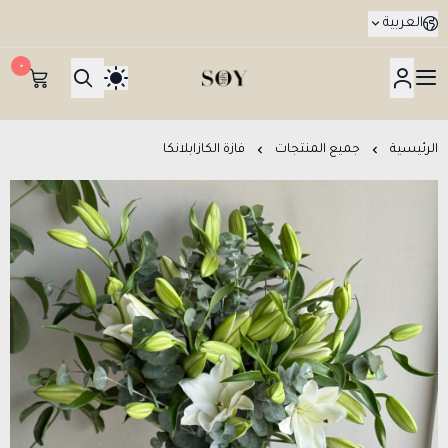
العربية
٠
هدايا جدة SOY Gifts بتوصيل في نفس اليوم
الرئيسية
جميع المنتجات
فازة الكازابلانكا