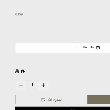
0309
إضافة ملاحظة
٦٩٠
اشتري الآن