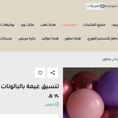
العربية
لخصوصية
ريف
جميع المنتجات
تخفيضات
هدايا ذهب
فازات ورد
بوكيهات ال
جاهز للتسليم الفوري
هدايا عطور
هدايا مواليد
زيارة مريض
مسكات 
داني وزهور
تنسيق غيمة بالبالونات 
٦٩٠
متوفر