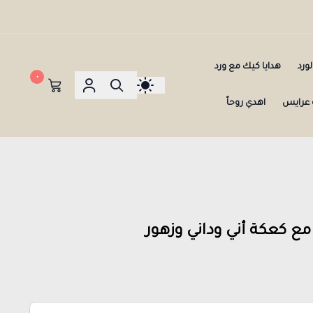
ورد
هدايا كيك مع ورد
٠
عرايس
اهدي روحاً
مع كعكة أني وداني وزهور