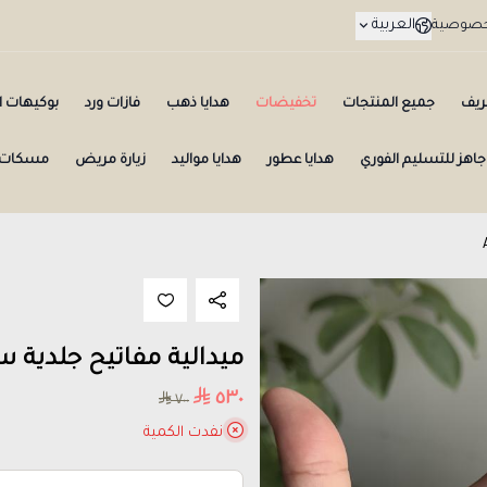
العربية
لخصوصية
ريف
جميع المنتجات
تخفيضات
هدايا ذهب
فازات ورد
بوكيهات ال
جاهز للتسليم الفوري
هدايا عطور
هدايا مواليد
زيارة مريض
مسكات 
ميدالية مفاتيح جلدية سوداء
٥٣٠
٧٠٠
نفدت الكمية