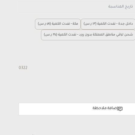
داخل جدة - نفدت الكمية (١٣ ر.س)
مكة - نفدت الكمية (٥٩ ر.س)
شحن لباقي مناطق المملكة بدون ورد - نفدت الكمية (٣٥ ر.س)
0322
إضافة ملاحظة