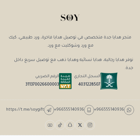
متجر هدايا جدة متخصص في توصيل هدايا فاخرة، ورد طبيعي، كيك
مع ورد وشوكليت مع ورد.
نوفر هدايا رجاليه، هدايا نسائيه وهدايا ذهب مع توصيل سريع داخل
جدة.
السجل التجاري
الرقم الضريبي
4031228507
311370026600003
https://t.me/soygift
+966555140936
+966555140936