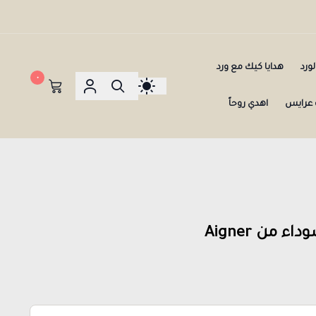
ورد
هدايا كيك مع ورد
٠
عرايس
اهدي روحاً
 من Aigner