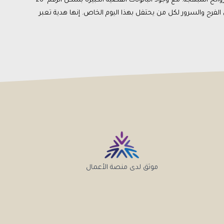
عند استخدامك لهذه الباقة في احتفالك، ستشعر وكأنك في عالم مدهش من الألوان والروائح المبهجة. مع وجود البالونات الفضية الكبيرة بشكل الرقم "26"
لفرح والسرور لكل من يحتفل بهذا اليوم الخاص. إنها هدية تعبر
موثق لدى منصة الأعمال