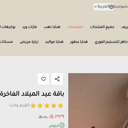
العربية
لخصوصية
ريف
جميع المنتجات
تخفيضات
هدايا ذهب
فازات ورد
بوكيهات ال
جاهز للتسليم الفوري
هدايا عطور
هدايا مواليد
زيارة مريض
مسكات 
باقة عيد الميلاد الفاخرة
(تقييم واحد)
٣٣٩
٣٨٠
متوفر