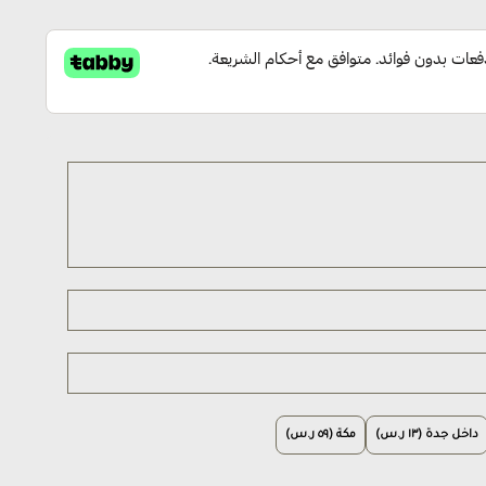
داخل جدة (١٣ ر.س)
مكة (٥٩ ر.س)