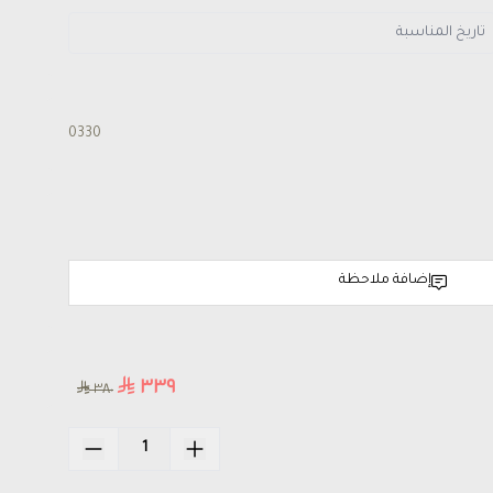
0330
إضافة ملاحظة
٣٣٩
٣٨٠