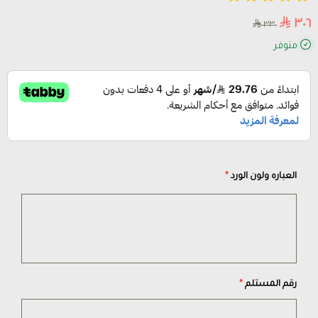
٣٠٦
٣٣٠
متوفر
العباره ولون الورد
*
رقم المستلم
*