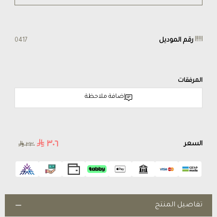
رقم الموديل
0417
المرفقات
إضافة ملاحظة
٣٠٦
السعر
٣٣٠
تفاصيل المنتج