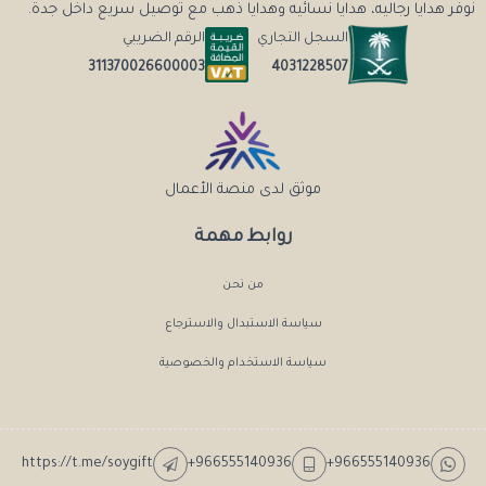
نوفر هدايا رجاليه، هدايا نسائيه وهدايا ذهب مع توصيل سريع داخل جدة.
السجل التجاري
الرقم الضريبي
4031228507
311370026600003
موثق لدى منصة الأعمال
روابط مهمة
من نحن
سياسة الاستبدال والاسترجاع
سياسة الاستخدام والخصوصية
https://t.me/soygift
+966555140936
+966555140936