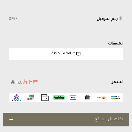
رقم الموديل
0258
المرفقات
إضافة ملاحظة
٣٣٩
السعر
٣٥٤
تفاصيل المنتج