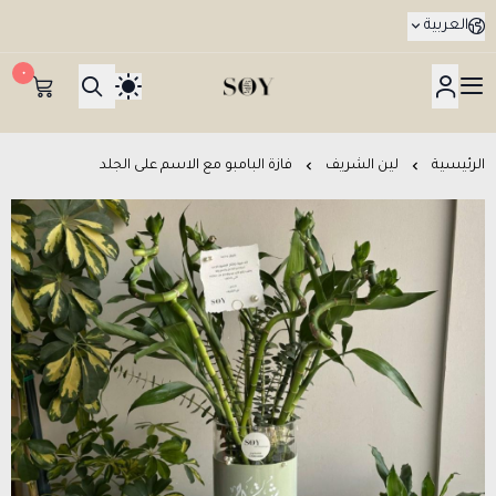
العربية
٠
هدايا جدة SOY Gifts بتوصيل في نفس اليوم
الرئيسية
لين الشريف
فازة البامبو مع الاسم على الجلد