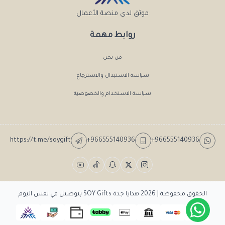
موثق لدى منصة الأعمال
روابط مهمة
من نحن
سياسة الاستبدال والاسترجاع
سياسة الاستخدام والخصوصية
https://t.me/soygift
+966555140936
+966555140936
الحقوق محفوظة | 2026
هدايا جدة SOY Gifts بتوصيل في نفس اليوم