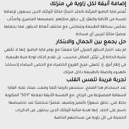
إضافة أنيقة لكل زاوية في منزلك
تُعتبر فازة البامبو المزيّنة بالجلد اختيارًا مثاليًا لأولئك الذين يسعون لإضافة
لمسة من الأناقة والتفرّد إلى ديكور منازلهم. تصميمها العصري والجذّاب
يعكس بساطة الطبيعة ويتماشى مع مختلف أنماط الديكور، مما يجعلها
عنصرًا مثاليًا لتزيين أي مساحة.
حل يجمع بين الجمال والابتكار
لم يعد اختيار الديكور المنزلي أمرًا معقدًا مع توفر فازة البامبو. إنها لا تكتفي
بتلبية الحاجة إلى تزئيّن المكان فحسب، بل تقدم كذلك لوحة فنية طبيعية
في إطار أنيق. إذ يُضفي مزيج الفروع الخضراء مع الحصى البيضاء إحساسًا
بالهدوء والصلة بالطبيعة داخل منزلك.
تجربة فريدة تلمس القلب
عند استخدام هذا المنتج، ستشعر بالرضا كلما وقعت عينك عليه. الفازة
الشفافة المصنوعة من الزجاج، مع اللمسة الأنيقة لعلامة "SOY" المكتوبة
بخط فني، تخلق شعورًا بالتميز وتضيف عنصرًا شخصيًا عند تخصيصها
باسم على الجلد. إنها هدية مثالية لأولئك الذين يبحثون عن الذكريات
الجميلة في كل زاوية من مساحتهم الخاصة.