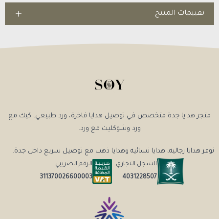
تقييمات المنتج
متجر هدايا جدة متخصص في توصيل هدايا فاخرة، ورد طبيعي، كيك مع
ورد وشوكليت مع ورد.
نوفر هدايا رجاليه، هدايا نسائيه وهدايا ذهب مع توصيل سريع داخل جدة.
السجل التجاري
الرقم الضريبي
4031228507
311370026600003