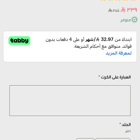
٣٣٩
٣٥٤
متوفر
العبارة على الكرت
*
الجلد
*
اختر