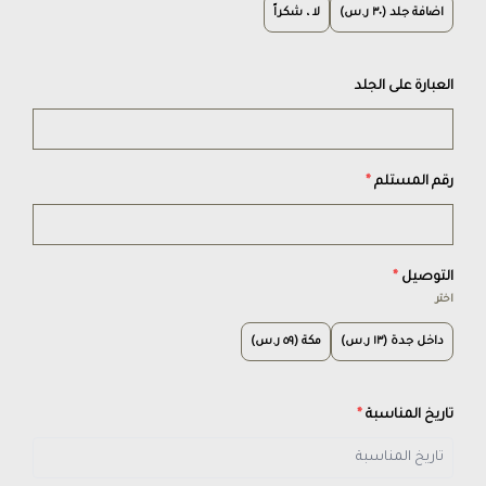
اضافة جلد (٣٠ ر.س)
لا ، شكراً
العبارة على الجلد
رقم المستلم
*
التوصيل
*
اختر
داخل جدة (١٣ ر.س)
مكة (٥٩ ر.س)
تاريخ المناسبة
*