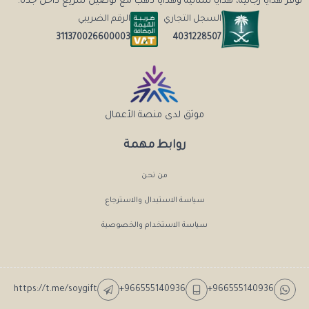
نوفر هدايا رجاليه، هدايا نسائيه وهدايا ذهب مع توصيل سريع داخل جدة.
السجل التجاري
الرقم الضريبي
4031228507
311370026600003
موثق لدى منصة الأعمال
روابط مهمة
من نحن
سياسة الاستبدال والاسترجاع
سياسة الاستخدام والخصوصية
https://t.me/soygift
+966555140936
+966555140936