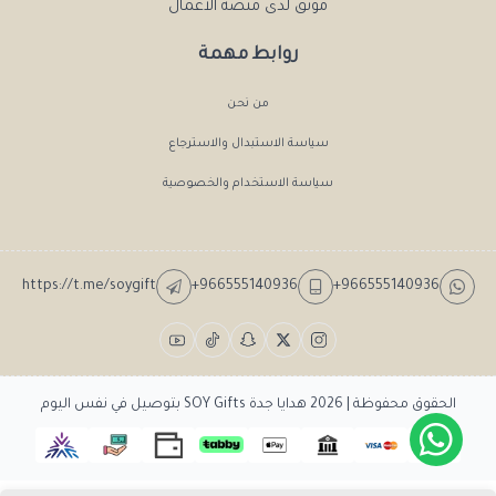
موثق لدى منصة الأعمال
روابط مهمة
من نحن
سياسة الاستبدال والاسترجاع
سياسة الاستخدام والخصوصية
https://t.me/soygift
+966555140936
+966555140936
الحقوق محفوظة | 2026
هدايا جدة SOY Gifts بتوصيل في نفس اليوم