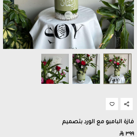
فازة البامبو مع الورد بتصميم
٣٩٩