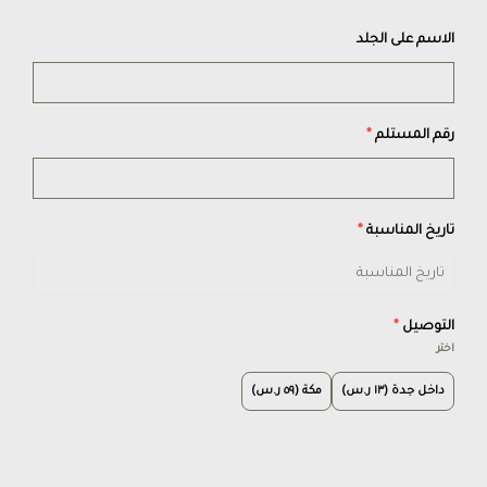
الاسم على الجلد
رقم المستلم
*
تاريخ المناسبة
*
التوصيل
*
اختر
داخل جدة (١٣ ر.س)
مكة (٥٩ ر.س)