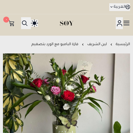
العربية
٠
هدايا جدة SOY Gifts بتوصيل في نفس اليوم
الرئيسية
لين الشريف
فازة البامبو مع الورد بتصميم