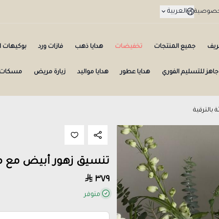
العربية
لخصوصية
ريف
جميع المنتجات
تخفيضات
هدايا ذهب
فازات ورد
بوكيهات ال
جاهز للتسليم الفوري
هدايا عطور
هدايا مواليد
زيارة مريض
مسكات 
بالترقية
تنسيق زهور أبيض مع مبل
٣٧٩
متوفر