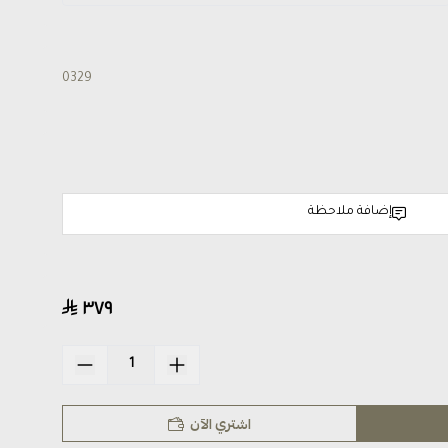
0329
إضافة ملاحظة
٣٧٩
اشتري الآن