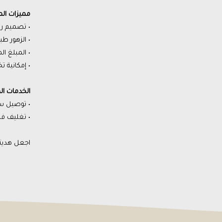
مميزات الم
• تصميم را
• الزهور ط
• المبلغ ا
• إمكانية 
الخدمات ال
• توصيل س
• تغليف فا
اجعل هديتك 