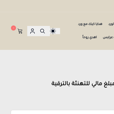
ورد
هدايا كيك مع ورد
٠
عرايس
اهدي روحاً
غ مالي للتهنئة بالترقية