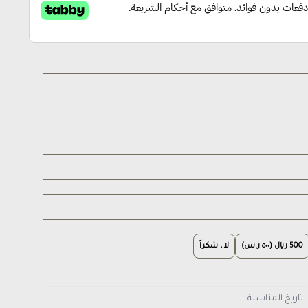
500 ريال (٥٠٠ ر.س)
لا ، شكراً