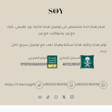
متجر هدايا جدة متخصص في توصيل هدايا فاخرة، ورد طبيعي، كيك
مع ورد وشوكليت مع ورد.
نوفر هدايا رجاليه، هدايا نسائيه وهدايا ذهب مع توصيل سريع داخل
جدة.
السجل التجاري
الرقم الضريبي
4031228507
311370026600003
https://t.me/soygift
+966555140936
+966555140936