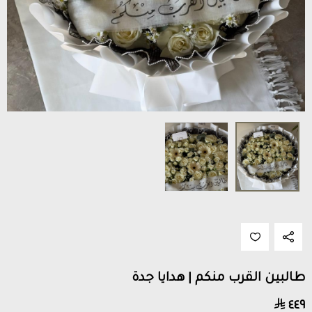
طالبين القرب منكم | هدايا جدة
٤٤٩