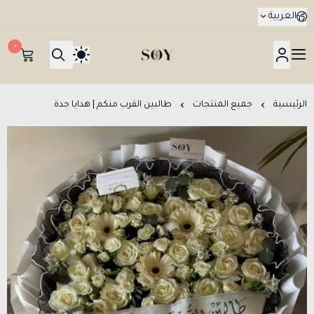
العربية
٠
هدايا جدة SOY Gifts بتوصيل في نفس اليوم
الرئيسية
جميع المنتجات
طالبين القرب منكم | هدايا جدة